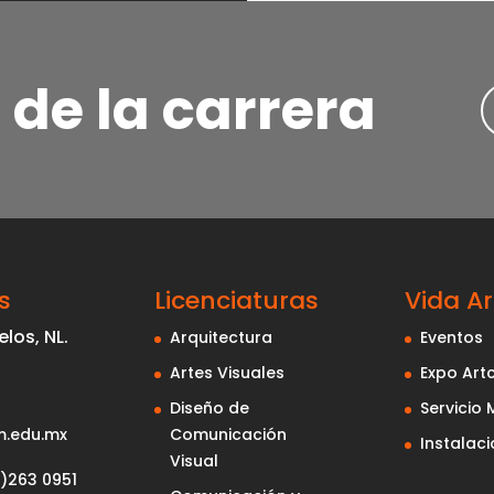
 de la carrera
s
Licenciaturas
Vida A
los, NL.
Arquitectura
Eventos
Artes Visuales
Expo Ar
Diseño de
Servicio 
.edu.mx
Comunicación
Instalac
Visual
)263 0951