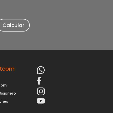
Calcular
rtcom
tcom
Misionero
iones