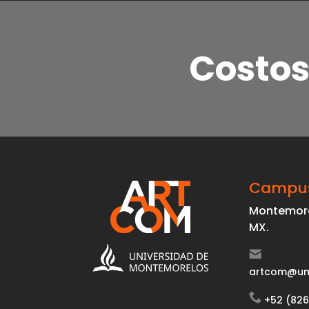
Costos
Campu
Montemore
MX.
artcom@um
+52 (826