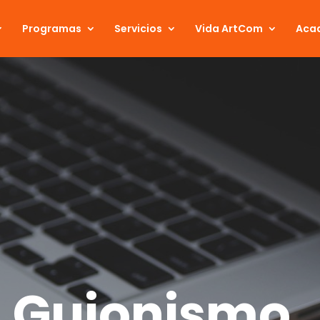
Programas
Servicios
Vida ArtCom
Aca
n
Guioni
smo