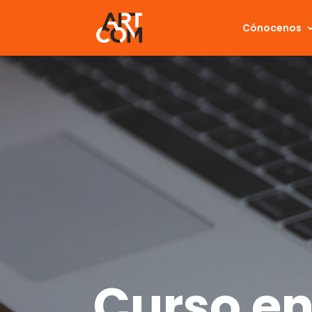
Cónocenos
Cur
so e