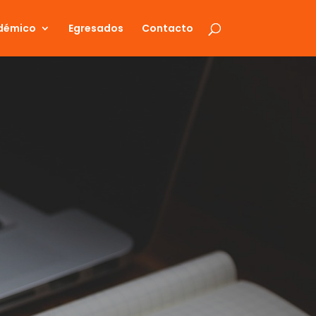
démico
Egresados
Contacto