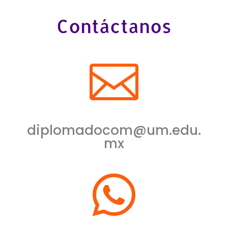
Contáctanos

diplomadocom@um.edu.
mx
